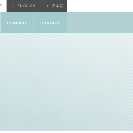
P
ENGLISH
日本語
COMPANY
CONTACT