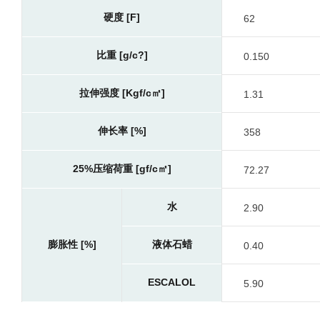
硬度 [F]
62
比重 [g/c?]
0.150
拉伸强度 [Kgf/c㎡]
1.31
伸长率 [%]
358
25%压缩荷重 [gf/c㎡]
72.27
水
2.90
膨胀性 [%]
液体石蜡
0.40
ESCALOL
5.90